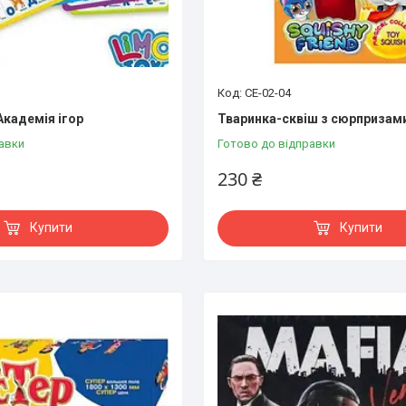
СЕ-02-04
Академія ігор
Тваринка-сквіш з сюрпризами
авки
Готово до відправки
230 ₴
Купити
Купити