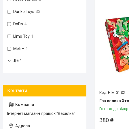
Danko Toys
33
DoDo
4
Limo Toy
1
Metr+
1
Ще 4
НІМ-01-02
Гра велика Хто
Готово до відпр
Інтернет магазин іграшок "Веселка"
380 ₴