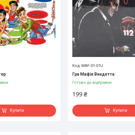
MAF-01-01U
тер
Гра Мафія Вендетта
авки
Готово до відправки
199 ₴
Купити
Купити