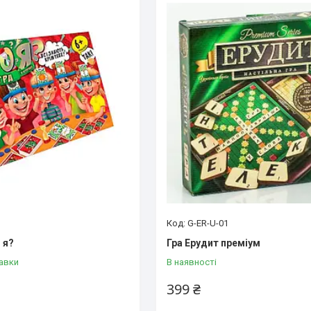
G-ER-U-01
 я?
Гра Ерудит преміум
авки
В наявності
399 ₴