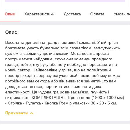
Опис
Характеристики
Доставка
Оплата
Умови п
Опис
Весела та динамічна гра для активної компанії. У цій грі ви
братимете участь буквально всім своїм тілом, заплутуючись
вузлом зі своїми супротивниками. Мета досить проста -
протриматися найдовше, слухаючи команди провідного
гравця, тобто, яку руку або ногу необхідно переставити на
новий сектор. Найвеселіше у грі те, що на поле ігровий
простір виходять одразу всі учасники! І якщо поблизу немає
потрібного вам сектора або він виявився зайнятий, то вам
доведеться тягтися, перегинатися і виявляти дива
еластичності. Ця чудова гра розвиває м'язи, гнучкість і
витривалість. КОМПЛЕКТАЦІЯ: - Ігрове поле (1800 x 1300 мм)
- Стрілка - Рулетка - Кнопка Розмір упаковки 38 - 29 - 5 см.
Приховати