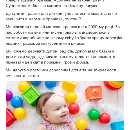
Суперменом, більше схожим на Людину-павука.
Де купити іграшки для дитини, упевнитися в якості, але не
залишити в магазині іграшок ціле стан?
Ми відкрили перший магазин іграшок ще в 2000-му році. За
час роботи ми вивчили тисячі товарів, ознайомилися з
сотнями виробників по всьому світу і зібрали кращу колекцію
якісних іграшок за конкурентними цінами.
Ми хочемо дарувати дитині радість, допомагати батькам
розвивати чадо, відкривати в ньому таланти і допомагати
пізнавати цей світ в приємній ігровій формі.
Ми даруємо посмішки дорослим і дітям та не збираємося
змінювати вектор.