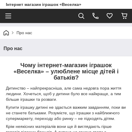
Інтернет магазин іграшок «Веселка»
Про нас
Про нас
Чому інтернет-магазин іграшок
«Веселка» – улюблене місце дітей і
батьків?
Дитинство – найпрекрасніша, але сама недовга пора життя
людини. Хочеться, щоб у дитини було все найкраще, а тим
більше іграшки та розваги.
Купити іграшку дитині не здається важким завданням, поки ви
не станете батьками. Розумієте, що іграшки з найближчого
супермаркету, переходу або ринку – не підходять дітям.
Крім неякісних матеріалів вони ще й виглядають гірше
товарів відомих брендів. А дитина не захоче грати з