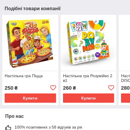
Подібні товари компанії
Настільна гра Піцца
Настільна гра Розумійко 2
Наст
в1
DIS
250
260
280
₴
₴
Купити
Купити
Про нас
100% позитивних з 58 відгуків за рік