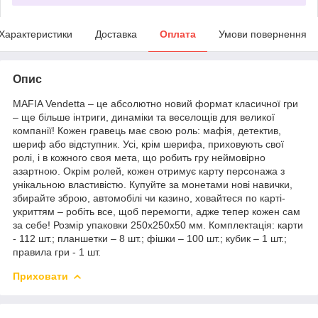
Характеристики
Доставка
Оплата
Умови повернення
Опис
MAFIA Vendetta – це абсолютно новий формат класичної гри
– ще більше інтриги, динаміки та веселощів для великої
компанії! Кожен гравець має свою роль: мафія, детектив,
шериф або відступник. Усі, крім шерифа, приховують свої
ролі, і в кожного своя мета, що робить гру неймовірно
азартною. Окрім ролей, кожен отримує карту персонажа з
унікальною властивістю. Купуйте за монетами нові навички,
збирайте зброю, автомобілі чи казино, ховайтеся по карті-
укриттям – робіть все, щоб перемогти, адже тепер кожен сам
за себе! Розмір упаковки 250х250х50 мм. Комплектація: карти
- 112 шт.; планшетки – 8 шт.; фішки – 100 шт.; кубик – 1 шт.;
правила гри - 1 шт.
Приховати