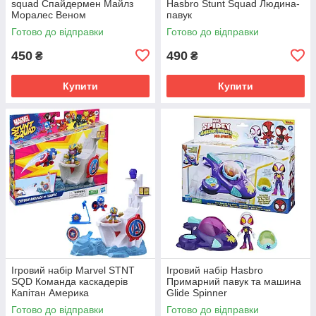
squad Спайдермен Майлз
Hasbro Stunt Squad Людина-
Моралес Веном
павук
Готово до відправки
Готово до відправки
450
490
₴
₴
Купити
Купити
Ігровий набір Marvel STNT
Ігровий набір Hasbro
SQD Команда каскадерів
Примарний павук та машина
Капітан Америка
Glide Spinner
Готово до відправки
Готово до відправки