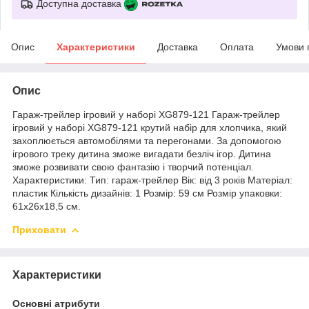
Доступна доставка
Опис
Характеристики
Доставка
Оплата
Умови 
Опис
Гараж-трейлер ігровий у наборі XG879-121 Гараж-трейлер
ігровий у наборі XG879-121 крутий набір для хлопчика, який
захоплюється автомобілями та перегонами. За допомогою
ігрового треку дитина зможе вигадати безліч ігор. Дитина
зможе розвивати свою фантазію і творчий потенціал.
Характеристики: Тип: гараж-трейлер Вік: від 3 років Матеріал:
пластик Кількість дизайнів: 1 Розмір: 59 см Розмір упаковки:
61х26х18,5 см.
Приховати
Характеристики
Основні атрибути