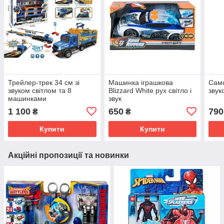
Трейлер-трек 34 см зі
Машинка іграшкова
Само
звуком світлом та 8
Blizzard White рух світло і
звук
машинками
звук
1 100
650
790
₴
₴
Купити
Купити
Акційні пропозиції та новинки