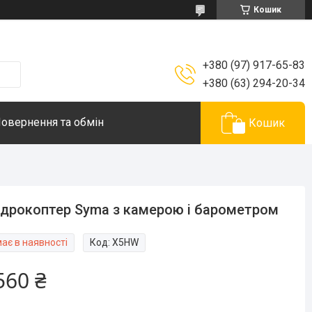
Кошик
+380 (97) 917-65-83
+380 (63) 294-20-34
овернення та обмін
Кошик
дрокоптер Syma з камерою і барометром
ає в наявності
Код:
X5HW
560 ₴