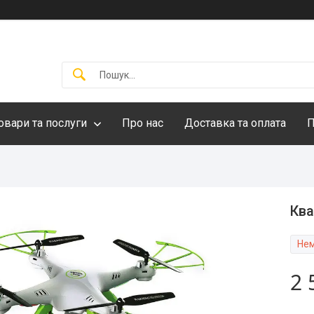
овари та послуги
Про нас
Доставка та оплата
П
Ква
Нем
2 