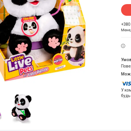
+380
Мене
пов
У ко
будь