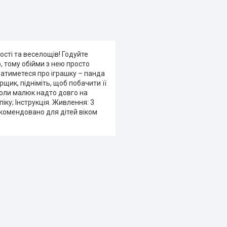
ості та веселощів!
Годуйте
, тому обійми з нею просто
ватиметеся про іграшку – панда
щик, підніміть, щоб побачити її
оли малюк надто довго на
піку;
Інструкція.
Живлення: 3
Рекомендовано для дітей віком