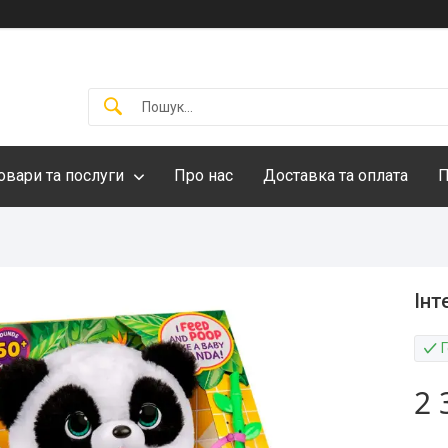
овари та послуги
Про нас
Доставка та оплата
П
Інт
2 