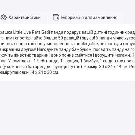
Характеристики
Інформація для замовлення
грашка Little Live Pets Бебі панда подарує вашій дитині годинник рад
з ним і спостерігайте більше 50 реакцій і звуків!
У панди м'яке хутро
пишіть свідоцтво про усиновлення та пообіцяйте, що завжди піклу
айкращим другом!
Нагодуйте панду бамбуком, посадіть панду на гор
кочіть животик тварини і воно почне сміятися і ворушити ногами.
К
нає.
У комплекті: 1 Бебі панда;
1 горщик;
1 бамбук;
1 свідоцтво про о
 (у комплекті батареї для функції try me).
Розмір: 30 х 24 х 14 см. 
змір упаковки 14 х 24 х 30 см.