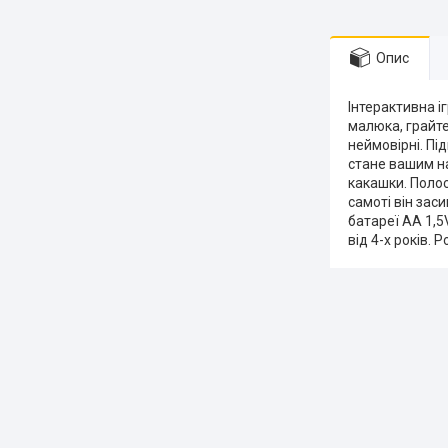
Опис
Інтерактивна і
малюка, грайте 
неймовірні.
Під
стане вашим н
какашки.
Полос
самоті він заси
батареї АА 1,5V
від 4-х років.
Ро