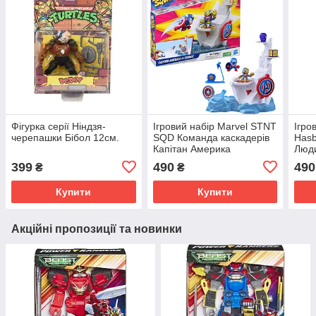
Фігурка серії Ніндзя-
Ігровий набір Marvel STNT
Ігро
черепашки Бібол 12см.
SQD Команда каскадерів
Hasb
Капітан Америка
Люд
399
490
490
₴
₴
Купити
Купити
Акційні пропозиції та новинки