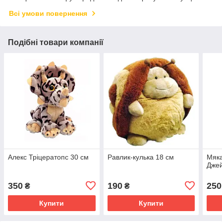
Всі умови повернення
Подібні товари компанії
Алекс Тріцератопс 30 см
Равлик-кулька 18 см
Мяка
Джей
350
190
250
₴
₴
Купити
Купити