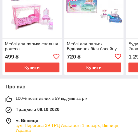
Меблі для ляльки спальня
Меблі для ляльок
Буди
рожева
Відпочинок біля басейну
2пов
499
720
1 2
₴
₴
Купити
Купити
Про нас
100% позитивних з 59 відгуків за рік
Працює з 06.10.2020
м. Вінниця
вул. Пирогова 39 ТРЦ Анастасія 1 поверх, Вінниця,
Україна