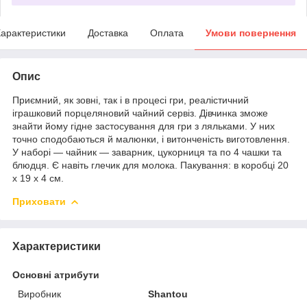
арактеристики
Доставка
Оплата
Умови повернення
Опис
Приємний, як зовні, так і в процесі гри, реалістичний
іграшковий порцеляновий чайний сервіз. Дівчинка зможе
знайти йому гідне застосування для гри з ляльками. У них
точно сподобаються й малюнки, і витонченість виготовлення.
У наборі — чайник — заварник, цукорниця та по 4 чашки та
блюдця. Є навіть глечик для молока. Пакування: в коробці 20
х 19 х 4 см.
Приховати
Характеристики
Основні атрибути
Виробник
Shantou