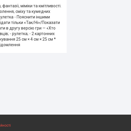
антазії, міміки та кмітливості.
олення, сміху та кумедних
рулетка - Пояснити іншими
дати тільки «Так/Ні»/Показати
ти в другу версію гри — «Хто
вців; - рулетка; - 2 картонних
кування 25 см × 4 см × 25 см *
відомлення
ійності