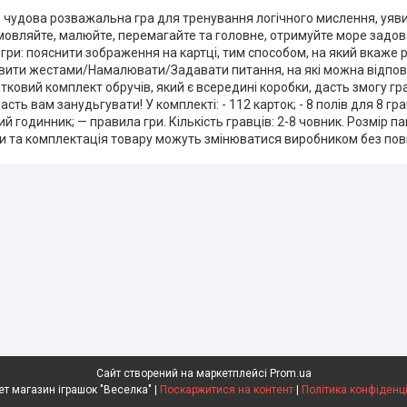
 чудова розважальна гра для тренування логічного мислення, уяви, ф
овляйте, малюйте, перемагайте та головне, отримуйте море задов
 гри: пояснити зображення на картці, тим способом, на який вкаже 
ити жестами/Намалювати/Задавати питання, на які можна відпові
тковий комплект обручів, який є всередині коробки, дасть змогу гра
дасть вам занудьгувати! У комплекті: - 112 карток; - 8 полів для 8 гра
ний годинник; — правила гри. Кількість гравців: 2-8 човник. Розмір па
и та комплектація товару можуть змінюватися виробником без по
Сайт створений на маркетплейсі
Prom.ua
Інтернет магазин іграшок "Веселка" |
Поскаржитися на контент
|
Політика конфіденц