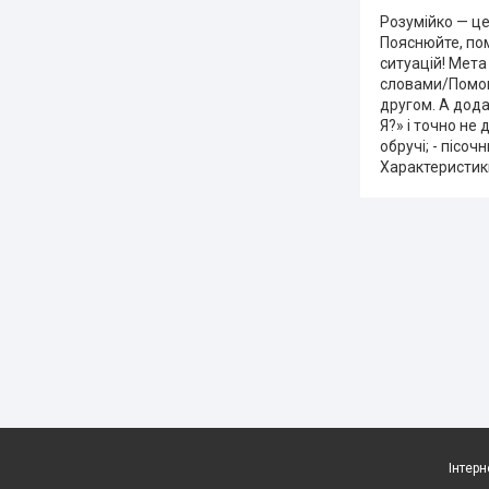
Розумійко — це
Пояснюйте, пом
ситуацій! Мета
словами/Помов
другом. А дода
Я?» і точно не 
обручі; - пісоч
Характеристик