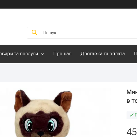
овари та послуги
Про нас
Доставка та оплата
П
Мяк
в т
45