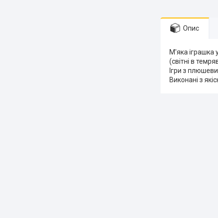
Опис
М'яка іграшка 
(світні в темря
Ігри з плюшев
Виконані з якіс