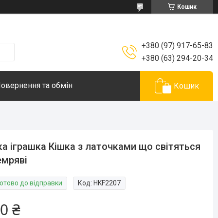
Кошик
+380 (97) 917-65-83
+380 (63) 294-20-34
овернення та обмін
Кошик
а іграшка Кішка з латочками що світяться
емряві
Готово до відправки
Код:
HKF2207
0 ₴