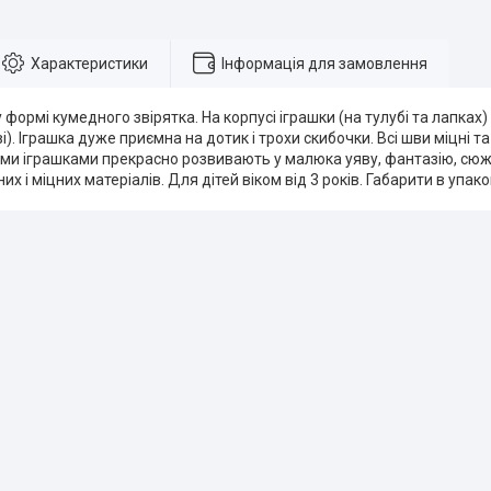
Характеристики
Інформація для замовлення
у формі кумедного звірятка. На корпусі іграшки (на тулубі та лапках
ві). Іграшка дуже приємна на дотик і трохи скибочки. Всі шви міцні та
ими іграшками прекрасно розвивають у малюка уяву, фантазію, сю
них і міцних матеріалів. Для дітей віком від 3 років. Габарити в упаков