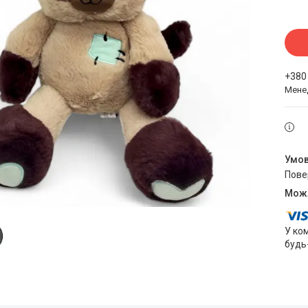
+380
Мене
пов
У ко
будь