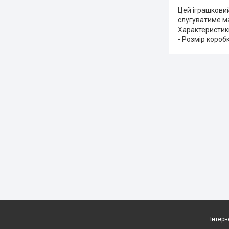
Цей іграшковий
слугуватиме ма
Характеристики:
- Розмір коробк