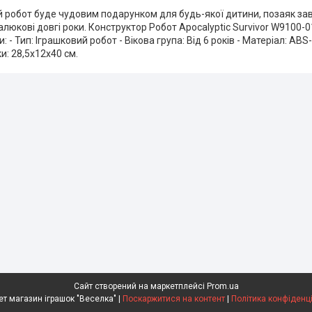
 робот буде чудовим подарунком для будь-якої дитини, позаяк зав
люкові довгі роки. Конструктор Робот Apocalyptic Survivor W9100-0
 - Тип: Іграшковий робот - Вікова група: Від 6 років - Матеріал: ABS
и: 28,5х12х40 см.
Сайт створений на маркетплейсі
Prom.ua
Інтернет магазин іграшок "Веселка" |
Поскаржитися на контент
|
Політика конфіденц