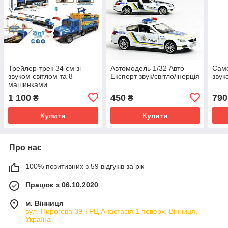
Трейлер-трек 34 см зі
Автомодель 1/32 Авто
Само
звуком світлом та 8
Експерт звук/світло/інерція
звук
машинками
1 100
450
790
₴
₴
Купити
Купити
Про нас
100% позитивних з 59 відгуків за рік
Працює з 06.10.2020
м. Вінниця
вул. Пирогова 39 ТРЦ Анастасія 1 поверх, Вінниця,
Україна