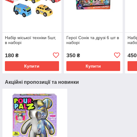
Набір міської техніки 5шт,
Герої Сонік та друзі 6 шт в
Набі
в наборі
наборі
набо
180
350
450
₴
₴
Купити
Купити
Акційні пропозиції та новинки