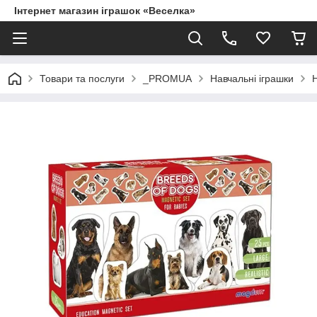
Інтернет магазин іграшок «Веселка»
Товари та послуги
_PROMUA
Навчальні іграшки
Н