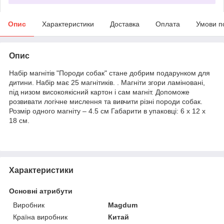
Опис
Характеристики
Доставка
Оплата
Умови п
Опис
Набір магнітів "Породи собак" стане добрим подарунком для
дитини.
Набір має 25 магнітиків.
.
Магніти згори ламіновані,
під низом високоякісний картон і сам магніт.
Допоможе
розвивати логічне мислення та вивчити різні породи собак.
Розмір одного магніту – 4.5 см Габарити в упаковці: 6 x 12 x
18 см.
Характеристики
Основні атрибути
Виробник
Magdum
Країна виробник
Китай