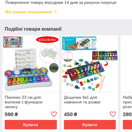
Повернення товару впродовж 14 днів за рахунок покупця
Всі умови повернення
Подібні товари компанії
Піанінко 33 см,для
Дощечка 4в1 для
Набі
малюків з функцією
навчання та розваг
прис
запису
розп
590
450
280
₴
₴
Купити
Купити