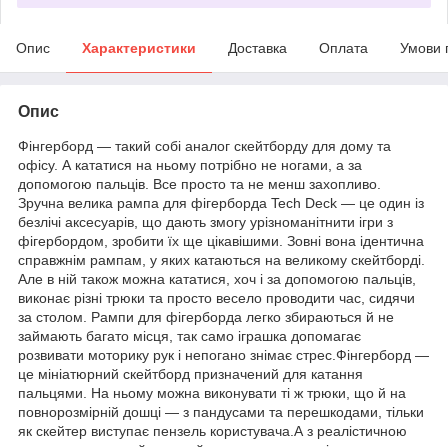
Опис
Характеристики
Доставка
Оплата
Умови 
Опис
Фінгерборд — такий собі аналог скейтборду для дому та
офісу. А кататися на ньому потрібно не ногами, а за
допомогою пальців. Все просто та не менш захопливо.
Зручна велика рампа для фігерборда Tech Deck — це один із
безлічі аксесуарів, що дають змогу урізноманітнити ігри з
фігербордом, зробити їх ще цікавішими. Зовні вона ідентична
справжнім рампам, у яких катаються на великому скейтборді.
Але в ній також можна кататися, хоч і за допомогою пальців,
виконає різні трюки та просто весело проводити час, сидячи
за столом. Рампи для фігерборда легко збираються й не
займають багато місця, так само іграшка допомагає
розвивати моторику рук і непогано знімає стрес.Фінгерборд —
це мініатюрний скейтборд призначений для катання
пальцями. На ньому можна виконувати ті ж трюки, що й на
повнорозмірній дошці — з пандусами та перешкодами, тільки
як скейтер виступає пензель користувача.А з реалістичною