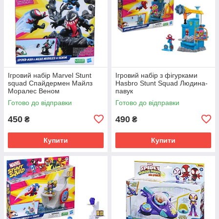
Ігровий набір Marvel Stunt
Ігровий набір з фігурками
squad Спайдермен Майлз
Hasbro Stunt Squad Людина-
Моралес Веном
павук
Готово до відправки
Готово до відправки
450
490
₴
₴
Купити
Купити