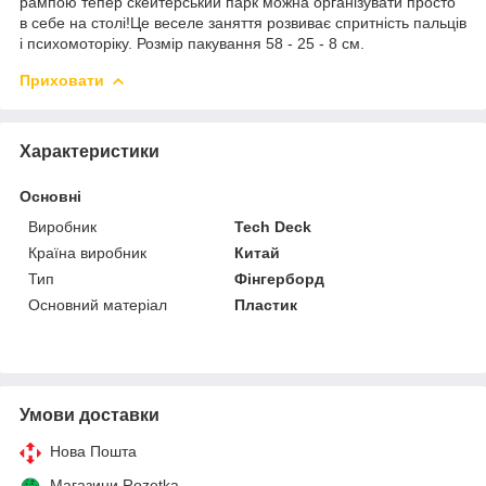
рампою тепер скейтерський парк можна організувати просто
в себе на столі!Це веселе заняття розвиває спритність пальців
і психомоторіку. Розмір пакування 58 - 25 - 8 см.
Приховати
Характеристики
Основні
Виробник
Tech Deck
Країна виробник
Китай
Тип
Фінгерборд
Основний матеріал
Пластик
Умови доставки
Нова Пошта
Магазини Rozetka