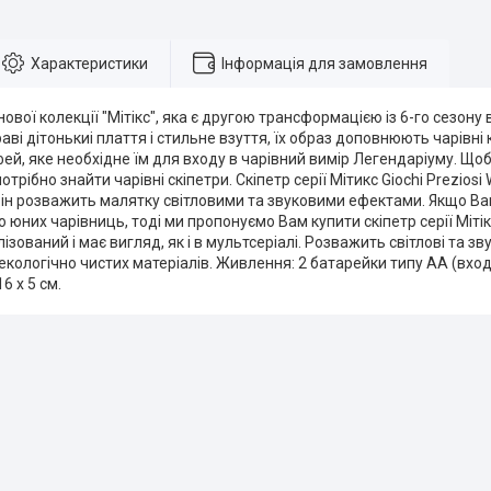
Характеристики
Інформація для замовлення
нової колекції "Мітікс", яка є другою трансформацією із 6-го сезону
раві дітонькиі плаття і стильне взуття, їх образ доповнюють чарівні 
ей, яке необхідне їм для входу в чарівний вимір Легендаріуму. Що
отрібно знайти чарівні скіпетри. Скіпетр серії Мітикс Giochi Preziosi
Він розважить малятку світловими та звуковими ефектами. Якщо В
 юних чарівниць, тоді ми пропонуємо Вам купити скіпетр серії Мітікс
зований і має вигляд, як і в мультсеріалі. Розважить світлові та зв
екологічно чистих матеріалів. Живлення: 2 батарейки типу АА (вход
6 х 5 см.