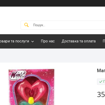
овари та послуги
Про нас
Доставка та оплата
П
Маг
35