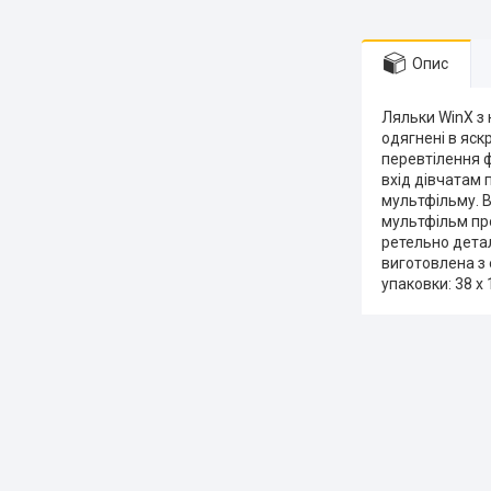
Опис
Ляльки WinX з 
одягнені в яск
перевтілення ф
вхід дівчатам п
мультфільму. 
мультфільм про
ретельно деталі
виготовлена з 
упаковки: 38 х 1