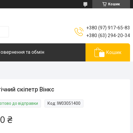
Кошик
+380 (97) 917-65-83
+380 (63) 294-20-34
овернення та обмін
Кошик
ічний скіпетр Вінкс
Готово до відправки
Код:
IW03051400
0 ₴