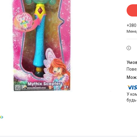
+380
Мене
пов
У ко
будь