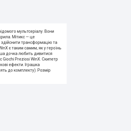
 відомого мультсеріалу. Вони
крила. Мітикс — це
б здійснити трансформацію та
 WinX є таким самим, як у героїнь
аша дочка любить дивитися
 Giochi Preziosi WinX. Скипетр
укові ефекти. Іграшка
ять до комплекту). Розмір