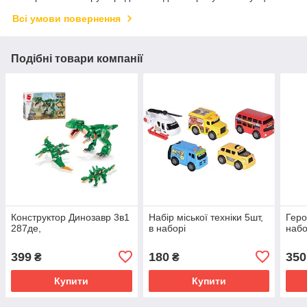
Всі умови повернення
Подібні товари компанії
Конструктор Динозавр 3в1
Набір міської техніки 5шт,
Геро
287де,
в наборі
набо
399
180
350
₴
₴
Купити
Купити