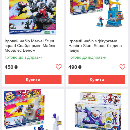
Ігровий набір Marvel Stunt
Ігровий набір з фігурками
squad Спайдермен Майлз
Hasbro Stunt Squad Людина-
Моралес Веном
павук
Готово до відправки
Готово до відправки
450
490
₴
₴
Купити
Купити