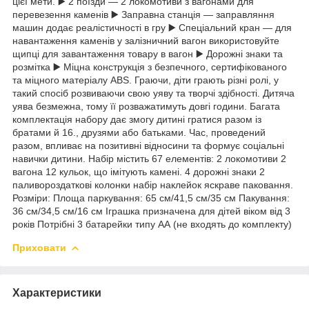
цієї мети. ▶️ 2 поїзди — 2 локомотиви з вагонами для
перевезення каменів ▶️ Заправна станція — заправляння
машин додає реалістичності в гру ▶️ Спеціальний кран — для
навантаження каменів у залізничний вагон використовуйте
щипці для завантаження товару в вагон ▶️ Дорожні знаки та
розмітка ▶️ Міцна конструкція з безпечного, сертифікованого
та міцного матеріалу ABS. Граючи, діти грають різні ролі, у
такий спосіб розвиваючи свою уяву та творчі здібності. Дитяча
уява безмежна, тому її розважатимуть довгі години. Багата
комплектація набору дає змогу дитині гратися разом із
братами й 16., друзями або батьками. Час, проведений
разом, впливає на позитивні відносини та формує соціальні
навички дитини. Набір містить 67 елементів: 2 локомотиви 2
вагона 12 кульок, що імітують камені. 4 дорожні знаки 2
паливороздаткові колонки набір наклейок яскраве паковання.
Розміри: Площа паркування: 65 см/41,5 см/35 см Пакування:
36 см/34,5 см/16 см Іграшка призначена для дітей віком від 3
років Потрібні 3 батарейки типу АА (не входять до комплекту)
Приховати
Характеристики