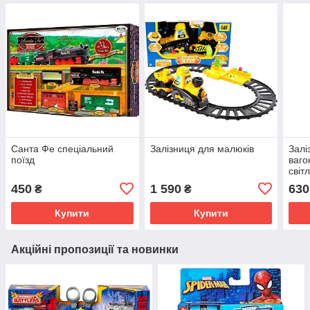
Санта Фе спеціальний
Залізниця для малюків
Залі
поїзд
ваго
світ
450
1 590
630
₴
₴
Купити
Купити
Акційні пропозиції та новинки