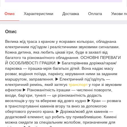
Опис
Характеристики
Доставка
Оплата
Умови п
Опис
Велика ж/д траса з краном у яскравих кольорах, обладнана
електричним під'їздом і реалістичними звуковими сигналами.
Кожна дитина, яка любить цікаві ігри, буде в захваті від
багатого та різноманітного обладнання. ОСНОВНІ ПЕРЕВАГИ
Й ОСОБЛИВОСТІ ГРАШКИ: ▶️ Багаторівнева доріжка/гараж/
парковка — іграшка-мрія багатьох дітей. Вона надає масу
розваг, водіння поїзда, паркінгу, керування ними за заданим
маршрутом, заправлення. ▶️ Електричний під'їзд/путь —
електричний ремінь, який затягує
транспорт
у гори зі звуковим
ефектом ▶️ Різноманітність іграшки — численні повороти,
входи, бар'єри, тунелі — це різноманітність додасть
веселощів у гру та вбереже від довго нудно ▶️ Кран — розвага
в транспортуванні каменів вгору та вниз за допомогою
обертового ручного крана. ▶️ Доріжка/жовб для каменів —
додатковий елемент, що робить гру привабливішою. Камені
можна скидати за спеціальним жолобом, призначеним для