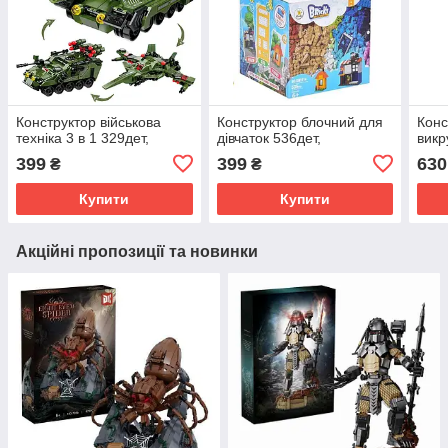
Конструктор військова
Конструктор блочний для
Конс
техніка 3 в 1 329дет,
дівчаток 536дет,
викр
399
399
630
₴
₴
Купити
Купити
Акційні пропозиції та новинки