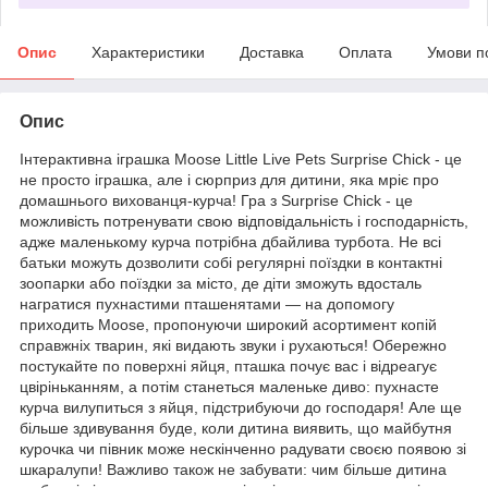
Опис
Характеристики
Доставка
Оплата
Умови п
Опис
Інтерактивна іграшка Moose Little Live Pets Surprise Chick - це
не просто іграшка, але і сюрприз для дитини, яка мріє про
домашнього вихованця-курча!
Гра з Surprise Chick - це
можливість потренувати свою відповідальність і господарність,
адже маленькому курча потрібна дбайлива турбота.
Не всі
батьки можуть дозволити собі регулярні поїздки в контактні
зоопарки або поїздки за місто, де діти зможуть вдосталь
награтися пухнастими пташенятами — на допомогу
приходить Moose, пропонуючи широкий асортимент копій
справжніх тварин, які видають звуки і рухаються!
Обережно
постукайте по поверхні яйця, пташка почує вас і відреагує
цвіріньканням, а потім станеться маленьке диво: пухнасте
курча вилупиться з яйця, підстрибуючи до господаря!
Але ще
більше здивування буде, коли дитина виявить, що майбутня
курочка чи півник може нескінченно радувати своєю появою зі
шкаралупи!
Важливо також не забувати: чим більше дитина