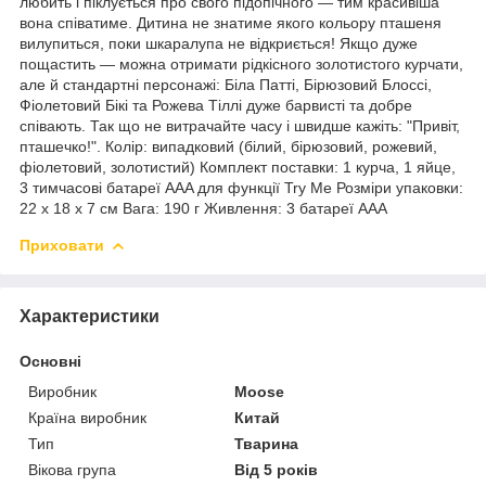
любить і піклується про свого підопічного — тим красивіша
вона співатиме.
Дитина не знатиме якого кольору пташеня
вилупиться, поки шкаралупа не відкриється!
Якщо дуже
пощастить — можна отримати рідкісного золотистого курчати,
але й стандартні персонажі: Біла Патті, Бірюзовий Блоссі,
Фіолетовий Бікі та Рожева Тіллі дуже барвисті та добре
співають.
Так що не витрачайте часу і швидше кажіть: "Привіт,
пташечко!".
Колір: випадковий (білий, бірюзовий, рожевий,
фіолетовий, золотистий) Комплект поставки: 1 курча, 1 яйце,
3 тимчасові батареї AAA для функції Try Me Розміри упаковки:
22 x 18 x 7 см Вага: 190 г Живлення: 3 батареї AAA
Приховати
Характеристики
Основні
Виробник
Moose
Країна виробник
Китай
Тип
Тварина
Вікова група
Від 5 років