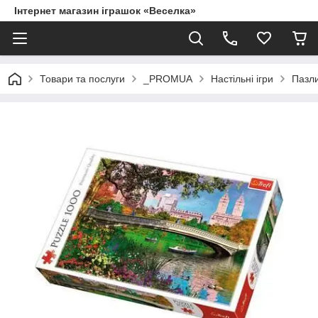
Інтернет магазин іграшок «Веселка»
Товари та послуги
_PROMUA
Настільні ігри
Пазли