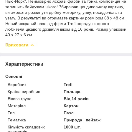
Нью-Йорк". Неймовірно яскраві фарби та тонка композиція не
залишить байдужим нікого! Збираючи цю дивовижну картину,
ви зможете розвинути дрібну моторику, уяву, посидючість та
увагу. В результаті ви отримаєте картину розміром 68 х 48 см.
Новий яскравий пазл від фірми Trefl порадує кожного
любителя цікавого дозвілля віком від 16 років. Розмір упаковки
40 х 27 х 6 см.
Приховати
Характеристики
Основні
Виробник
Trefl
Країна виробник
Польща
Вікова група
Від 14 років
Матеріал
Картон
Тип
Пазл
Тематика
Природа і пейзажі
Кількість складових
1000 шт.
елементів