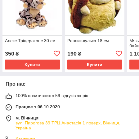
Алекс Тріцератопс 30 см
Равлик-кулька 18 см
Мяки
байк
350
190
1 1
₴
₴
Купити
Купити
Про нас
100% позитивних з 59 відгуків за рік
Працює з 06.10.2020
м. Вінниця
вул. Пирогова 39 ТРЦ Анастасія 1 поверх, Вінниця,
Україна
Контакти